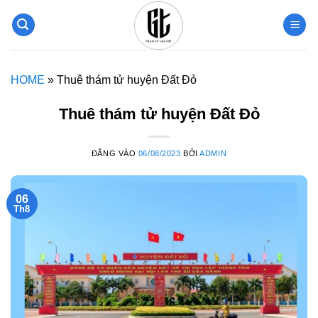
Bỏ
qua
nội
dung
HOME
»
Thuê thám tử huyện Đất Đỏ
Thuê thám tử huyện Đất Đỏ
ĐĂNG VÀO
06/08/2023
BỞI
ADMIN
06
Th8