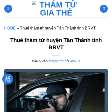
Bỏ
qua
nội
dung
HOME
»
Thuê thám tử huyện Tân Thành tỉnh BRVT
Thuê thám tử huyện Tân Thành tỉnh
BRVT
ĐĂNG VÀO
12/08/2023
BỞI
ADMIN
12
Th8