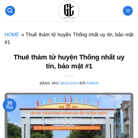
Bỏ
qua
nội
dung
HOME
»
Thuê thám tử huyện Thống nhất uy tín, bảo mật
#1
Thuê thám tử huyện Thống nhất uy
tín, bảo mật #1
ĐĂNG VÀO
30/01/2024
BỞI
ADMIN
30
Th1