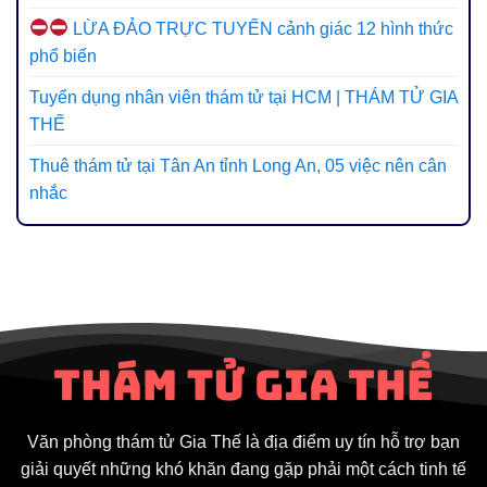
LỪA ĐẢO TRỰC TUYẾN cảnh giác 12 hình thức
phổ biến
Tuyển dụng nhân viên thám tử tại HCM | THÁM TỬ GIA
THẾ
Thuê thám tử tại Tân An tỉnh Long An, 05 việc nên cân
nhắc
Văn phòng thám tử Gia Thế là địa điểm uy tín hỗ trợ bạn
giải quyết những khó khăn đang gặp phải một cách tinh tế